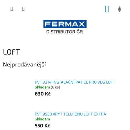
Přejít
NÁKUP
na
obsah
KOŠÍK
LOFT
Nejprodávanější
PVT.3314 INSTALAČNÍ PATICE PRO VDS LOFT
Skladem
(6 ks)
630 Kč
PVT.9550 KRYT TELEFONU LOFT EXTRA
Skladem
550 Kč