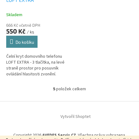
Skladem
666 Kč včetně DPH
550 Kč
/ ks
Do košíku
Čelní kryt domovního telefonu
LOFT EXTRA - 3 tlačítka, na levé
straně prostor pro posuvník
ovládání hlasitosti zvonění.
5
položek celkem
O
v
l
Z
á
á
d
Vytvořil Shoptet
p
a
a
c
t
í
Copyright 2026
AVEDES Servis CZ
. Všechna práva vyhrazena.
í
p