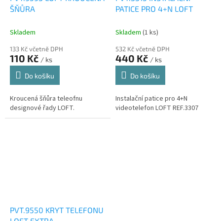
ŠŇŮRA
PATICE PRO 4+N LOFT
Skladem
Skladem
(1 ks)
133 Kč včetně DPH
532 Kč včetně DPH
110 Kč
440 Kč
/ ks
/ ks
Do košíku
Do košíku
Kroucená šňůra teleofnu
Instalační patice pro 4+N
designové řady LOFT.
videotelefon LOFT REF.3307
PVT.9550 KRYT TELEFONU
LOFT EXTRA