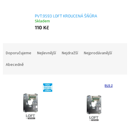
PVT.9593 LOFT KROUCENÁ ŠŇŮRA
Skladem
110 Kč
Ř
a
Doporučujeme
Nejlevnější
Nejdražší
Nejprodávanější
z
e
Abecedně
n
í
V
p
ý
r
p
o
i
d
s
u
p
k
r
t
o
ů