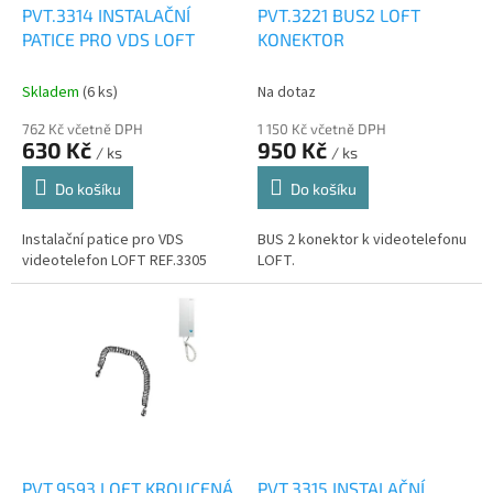
d
PVT.3314 INSTALAČNÍ
PVT.3221 BUS2 LOFT
u
PATICE PRO VDS LOFT
KONEKTOR
k
t
Skladem
(6 ks)
Na dotaz
ů
762 Kč včetně DPH
1 150 Kč včetně DPH
630 Kč
950 Kč
/ ks
/ ks
Do košíku
Do košíku
Instalační patice pro VDS
BUS 2 konektor k videotelefonu
videotelefon LOFT REF.3305
LOFT.
PVT.9593 LOFT KROUCENÁ
PVT.3315 INSTALAČNÍ