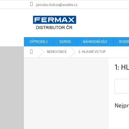
Přejít
jaroslav.kobza@avedes.cz
na
obsah
VÝPRODEJ
SERVIS
NÁHRADNÍ DÍLY
RODI
Domů
NEMOCNICE
1: HLAVNÍ VSTUP
P
1: 
o
s
t
r
a
n
Nejpr
n
í
p
a