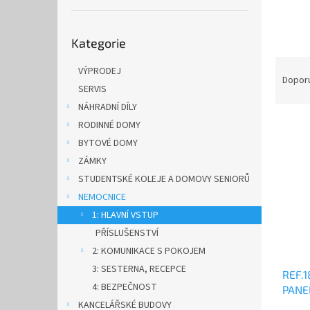
n
e
Přeskočit
l
Kategorie
kategorie
Ř
VÝPRODEJ
a
Dopor
SERVIS
z
NÁHRADNÍ DÍLY
e
V
n
RODINNÉ DOMY
ý
í
BYTOVÉ DOMY
p
p
ZÁMKY
i
r
STUDENTSKÉ KOLEJE A DOMOVY SENIORŮ
s
o
NEMOCNICE
p
d
r
u
1: HLAVNÍ VSTUP
o
k
PŘÍSLUŠENSTVÍ
d
t
2: KOMUNIKACE S POKOJEM
u
ů
3: SESTERNA, RECEPCE
REF.
k
4: BEZPEČNOST
PANE
t
KANCELÁŘSKÉ BUDOVY
ů