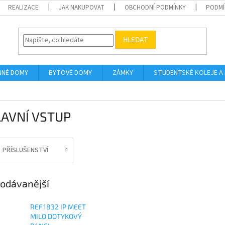
REALIZACE
JAK NAKUPOVAT
OBCHODNÍ PODMÍNKY
PODMÍ
HLEDAT
NNÉ DOMY
BYTOVÉ DOMY
ZÁMKY
STUDENTSKÉ KOLEJE A
HLAVNÍ VSTUP
PŘÍSLUŠENSTVÍ
odávanější
REF.1832 IP MEET
MILO DOTYKOVÝ