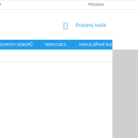
NKY OCHRANY OSOBNÍCH ÚDAJŮ
Přihlášení
NÁKUPNÍ
Prázdný košík
KOŠÍK
 DOMOVY SENIORŮ
NEMOCNICE
KANCELÁŘSKÉ BUDOVY
O