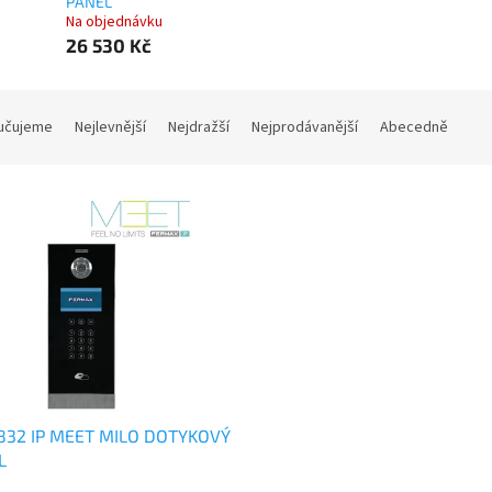
PANEL
Na objednávku
26 530 Kč
učujeme
Nejlevnější
Nejdražší
Nejprodávanější
Abecedně
1832 IP MEET MILO DOTYKOVÝ
L