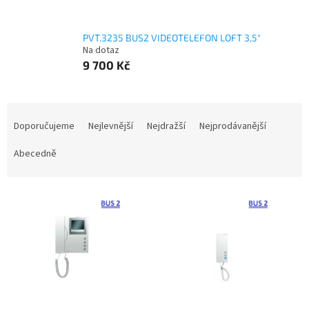
PVT.3235 BUS2 VIDEOTELEFON LOFT 3,5"
Na dotaz
9 700 Kč
Ř
a
Doporučujeme
Nejlevnější
Nejdražší
Nejprodávanější
z
e
Abecedně
n
í
V
p
ý
r
p
o
i
d
s
u
p
k
r
t
o
ů