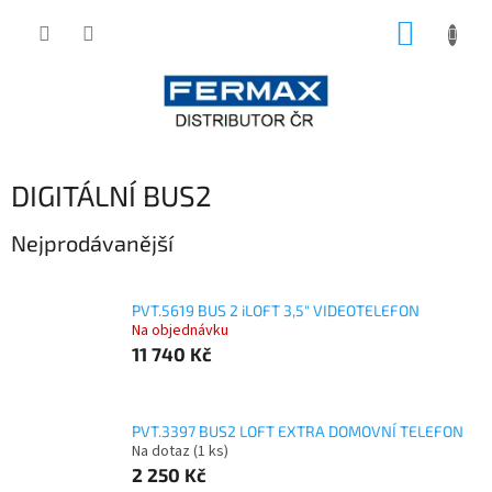
Přejít
NÁKUP
na
obsah
KOŠÍK
DIGITÁLNÍ BUS2
Nejprodávanější
PVT.5619 BUS 2 iLOFT 3,5" VIDEOTELEFON
Na objednávku
11 740 Kč
PVT.3397 BUS2 LOFT EXTRA DOMOVNÍ TELEFON
Na dotaz
(1 ks)
2 250 Kč