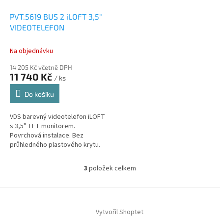
PVT.5619 BUS 2 iLOFT 3,5"
VIDEOTELEFON
Na objednávku
14 205 Kč včetně DPH
11 740 Kč
/ ks
Do košíku
VDS barevný videotelefon iLOFT
s 3,5" TFT monitorem.
Povrchová instalace. Bez
průhledného plastového krytu.
3
položek celkem
O
v
l
Z
á
á
d
Vytvořil Shoptet
p
a