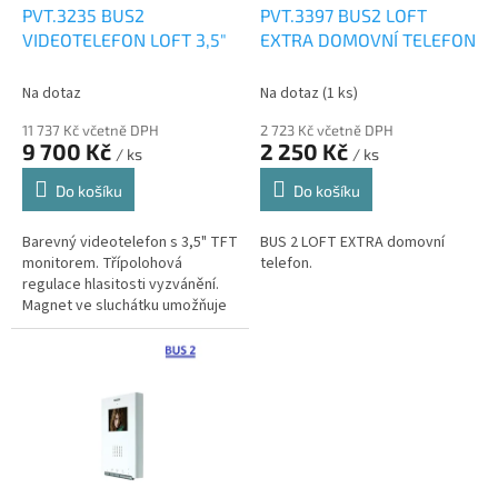
d
PVT.3235 BUS2
PVT.3397 BUS2 LOFT
u
VIDEOTELEFON LOFT 3,5"
EXTRA DOMOVNÍ TELEFON
k
t
Na dotaz
Na dotaz
(1 ks)
ů
11 737 Kč včetně DPH
2 723 Kč včetně DPH
9 700 Kč
2 250 Kč
/ ks
/ ks
Do košíku
Do košíku
Barevný videotelefon s 3,5" TFT
BUS 2 LOFT EXTRA domovní
monitorem. Třípolohová
telefon.
regulace hlasitosti vyzvánění.
Magnet ve sluchátku umožňuje
spolehlivé zavěšení.