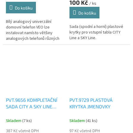
100 Kč
/ ks
5,0
Do košíku
z
Do košíku
5
Bílý analogový univerzální
hvězdiček.
Sada (spodní a horní) plastové
domovní telefon VEO lze
krytky pro vstupní tabla CITY
instalovat namísto většiny
Line a SKY Line.
analogových telefonů různých
výrobců, viz návod. Magnet ve
sluchátku umožňuje spolehlivé
zavěšení....
PVT.9656 KOMPLETAČNÍ
PVT.9729 PLASTOVÁ
SADA CITY A SKY LINE
KRYTKA JMENOVKY
PANELU
Skladem
(7 ks)
Skladem
(41 ks)
387 Kč včetně DPH
97 Kč včetně DPH