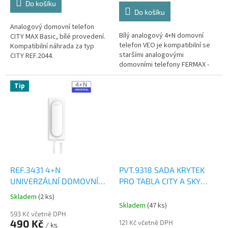
Do košíku
z
Do košíku
5
Analogový domovní telefon
hvězdiček.
Bílý analogový 4+N domovní
CITY MAX Basic, bílé provedení.
telefon VEO je kompatibilní se
Kompatibilní náhrada za typ
staršími analogovými
CITY REF.2044.
domovními telefony FERMAX -
CITY REF.2044(7), CITYMax
REF.8044(7), LOFT REF.3393.
Tip
Magnet ve...
REF.3431 4+N
PVT.9318 SADA KRYTEK
UNIVERZÁLNÍ DOMOVNÍ
PRO TABLA CITY A SKY
TELEFON VEO
LINE
Skladem
(2 ks)
Průměrné
Skladem
(47 ks)
hodnocení
593 Kč včetně DPH
produktu
490 Kč
121 Kč včetně DPH
/ ks
je