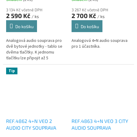
3 134 Kč včetně DPH
3 267 Kč včetně DPH
2 590 Kč
2 700 Kč
/ ks
/ ks
Do košíku
Do košíku
Analogová audio souprava pro
Analogová 4+N audio souprava
dvě bytové jednotky - tablo se
pro 1 účastníka.
dvěma tlačítky. K jednomu
tlačítku lze připojit až 5
domovních telefonů bez
zesilovače vyzváněcího tónu
Tip
(REF.2340)....
REF.4862 4+N VEO 2
REF.4863 4+N VEO 3 CITY
AUDIO CITY SOUPRAVA
AUDIO SOUPRAVA