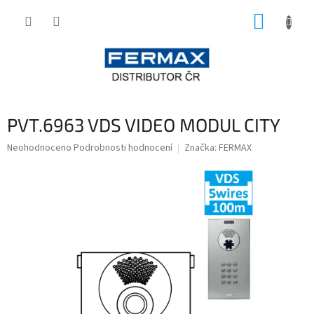
Přejít
NÁKUP
na
obsah
KOŠÍK
PVT.6963 VDS VIDEO MODUL CITY
Průměrné
Neohodnoceno
Podrobnosti hodnocení
Značka:
FERMAX
hodnocení
produktu
je
0,0
z
5
hvězdiček.