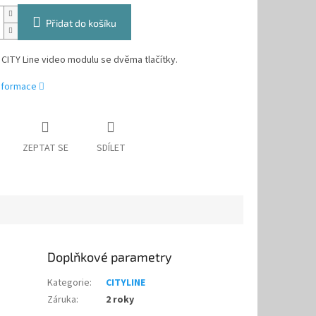
Přidat do košíku
CITY Line video modulu se dvěma tlačítky.
informace
ZEPTAT SE
SDÍLET
Doplňkové parametry
Kategorie
:
CITYLINE
Záruka
:
2 roky