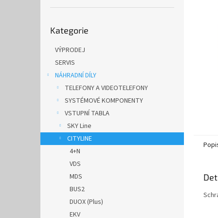
n
e
Přeskočit
l
Kategorie
kategorie
VÝPRODEJ
SERVIS
NÁHRADNÍ DÍLY
TELEFONY A VIDEOTELEFONY
SYSTÉMOVÉ KOMPONENTY
VSTUPNÍ TABLA
SKY Line
CITYLINE
Popi
4+N
VDS
MDS
Det
BUS2
Schr
DUOX (Plus)
EKV