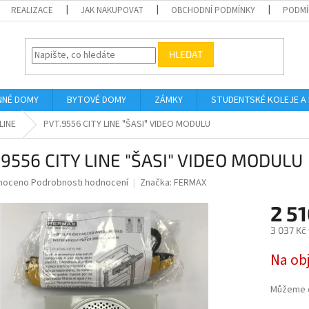
REALIZACE
JAK NAKUPOVAT
OBCHODNÍ PODMÍNKY
PODMÍ
HLEDAT
NNÉ DOMY
BYTOVÉ DOMY
ZÁMKY
STUDENTSKÉ KOLEJE A
LINE
PVT.9556 CITY LINE "ŠASI" VIDEO MODULU
.9556 CITY LINE "ŠASI" VIDEO MODULU
né
noceno
Podrobnosti hodnocení
Značka:
FERMAX
ní
2 51
u
3 037 Kč
Měrná
Na ob
cena:
ek.
Můžeme d