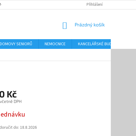
NKY OCHRANY OSOBNÍCH ÚDAJŮ
Přihlášení
NÁKUPNÍ
Prázdný košík
KOŠÍK
 DOMOVY SENIORŮ
NEMOCNICE
KANCELÁŘSKÉ BUDOVY
O
0 Kč
 včetně DPH
jednávku
oručit do:
18.8.2026