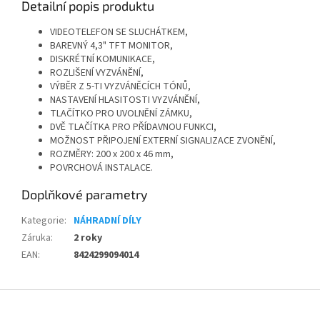
Detailní popis produktu
VIDEOTELEFON SE SLUCHÁTKEM,
BAREVNÝ 4,3" TFT MONITOR,
DISKRÉTNÍ KOMUNIKACE,
ROZLIŠENÍ VYZVÁNĚNÍ,
VÝBĚR Z 5-TI VYZVÁNĚCÍCH TÓNŮ,
NASTAVENÍ HLASITOSTI VYZVÁNĚNÍ,
TLAČÍTKO PRO UVOLNĚNÍ ZÁMKU,
DVĚ TLAČÍTKA PRO PŘÍDAVNOU FUNKCI,
MOŽNOST PŘIPOJENÍ EXTERNÍ SIGNALIZACE ZVONĚNÍ,
ROZMĚRY: 200 x 200 x 46 mm,
POVRCHOVÁ INSTALACE.
Doplňkové parametry
Kategorie
:
NÁHRADNÍ DÍLY
Záruka
:
2 roky
EAN
:
8424299094014
Z
á