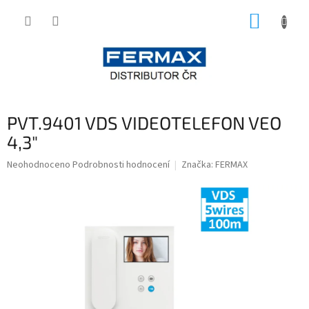
Přejít
NÁKUP
na
obsah
KOŠÍK
PVT.9401 VDS VIDEOTELEFON VEO
4,3"
Průměrné
Neohodnoceno
Podrobnosti hodnocení
Značka:
FERMAX
hodnocení
produktu
je
0,0
z
5
hvězdiček.