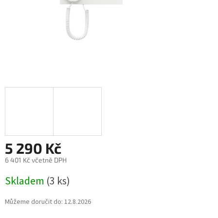
5 290 Kč
6 401 Kč včetně DPH
Měrná
Skladem
(3 ks)
cena:
Můžeme doručit do:
12.8.2026