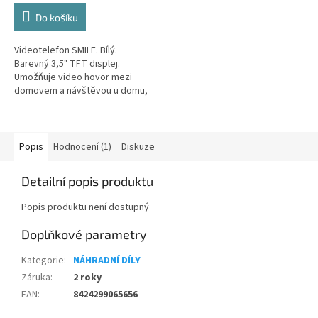
Do košíku
Videotelefon SMILE. Bílý.
Barevný 3,5" TFT displej.
Umožňuje video hovor mezi
domovem a návštěvou u domu,
dokážete dálkově ovládat
zámek dveří. Vybaven
kapacitními tlačítky....
Popis
Hodnocení (1)
Diskuze
Detailní popis produktu
Popis produktu není dostupný
Doplňkové parametry
Kategorie
:
NÁHRADNÍ DÍLY
Záruka
:
2 roky
EAN
:
8424299065656