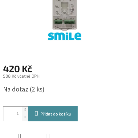
420 Kč
508 Kč včetně DPH
Měrná
Na dotaz
(2 ks)
cena:
Přidat do košíku