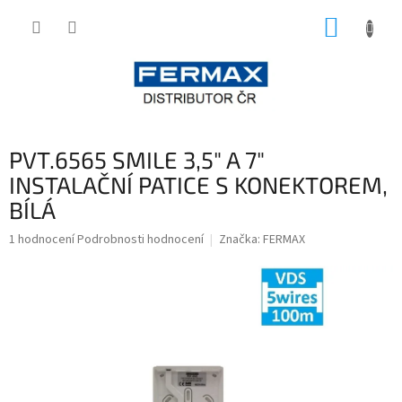
Přejít
NÁKUP
na
obsah
KOŠÍK
PVT.6565 SMILE 3,5" A 7"
INSTALAČNÍ PATICE S KONEKTOREM,
BÍLÁ
Průměrné
1 hodnocení
Podrobnosti hodnocení
Značka:
FERMAX
hodnocení
produktu
je
5,0
z
5
hvězdiček.