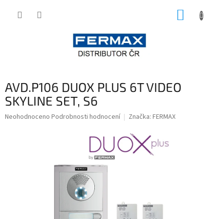
Přejít
NÁKUP
na
obsah
KOŠÍK
AVD.P106 DUOX PLUS 6T VIDEO
SKYLINE SET, S6
Průměrné
Neohodnoceno
Podrobnosti hodnocení
Značka:
FERMAX
hodnocení
produktu
je
0,0
z
5
hvězdiček.