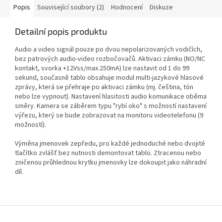
Popis
Související soubory (2)
Hodnocení
Diskuze
Detailní popis produktu
Audio a video signál pouze po dvou nepolarizovaných vodičích,
bez patrových audio-video rozbočovačů. Aktivaci zámku (NO/NC
kontakt, svorka +12Vss/max.250mA) lze nastavit od 1 do 99
sekund, současně tablo obsahuje modul multi-jazykové hlasové
zprávy, která se přehraje po aktivaci zámku (mj. čeština, tón
nebo lze vypnout). Nastavení hlasitosti audio komunikace oběma
směry. Kamera se záběrem typu "rybí oko" s možností nastavení
výřezu, který se bude zobrazovat na monitoru videotelefonu (9
možností).
Výměna jmenovek zepředu, pro každé jednoduché nebo dvojité
tlačítko zvlášť bez nutnosti demontovat tablo. Ztracenou nebo
zničenou průhlednou krytku jmenovky lze dokoupit jako náhradní
díl.
Z
á