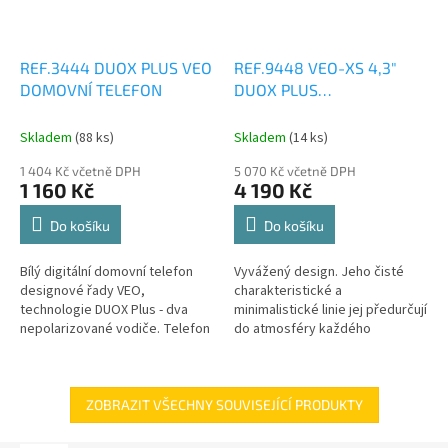
REF.3444 DUOX PLUS VEO
REF.9448 VEO-XS 4,3"
DOMOVNÍ TELEFON
DUOX PLUS
VIDEOTELEFON
Skladem
(88 ks)
Skladem
(14 ks)
1 404 Kč včetně DPH
5 070 Kč včetně DPH
1 160 Kč
4 190 Kč
Do košíku
Do košíku
Bílý digitální domovní telefon
Vyvážený design. Jeho čisté
designové řady VEO,
charakteristické a
technologie DUOX Plus - dva
minimalistické linie jej předurčují
nepolarizované vodiče. Telefon
do atmosféry každého
VEO je vyroben z vysoce
moderního interiéru. Monitor
odolného plastu ABS.
VEO-XS je vyroben z vysoce
Strukturovaná...
odolného plastu...
ZOBRAZIT VŠECHNY SOUVISEJÍCÍ PRODUKTY