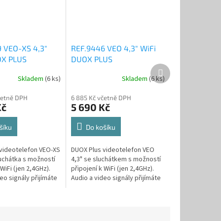
 VEO-XS 4,3"
REF.9446 VEO 4,3" WiFi
OX PLUS
DUOX PLUS
Další
LEFON
VIDEOTELEFON
produkt
Skladem
(6 ks)
Skladem
(6 ks)
četně DPH
6 885 Kč včetně DPH
Kč
5 690 Kč
šíku
Do košíku
videotelefon VEO-XS
DUOX Plus videotelefon VEO
luchátka s možností
4,3" se sluchátkem s možností
 WiFi (jen 2,4GHz).
připojení k WiFi (jen 2,4GHz).
eo signály přijímáte
Audio a video signály přijímáte
obilním telefonu
na SMART mobilním telefonu
tvím aplikace...
prostřednictvím aplikace...