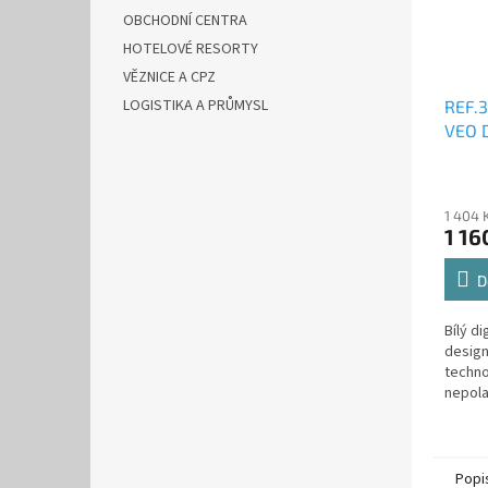
OBCHODNÍ CENTRA
HOTELOVÉ RESORTY
VĚZNICE A CPZ
LOGISTIKA A PRŮMYSL
REF.
VEO 
1 404 
1 16
D
Bílý d
design
techno
nepola
vodiče
z vyso
Strukt
Popi