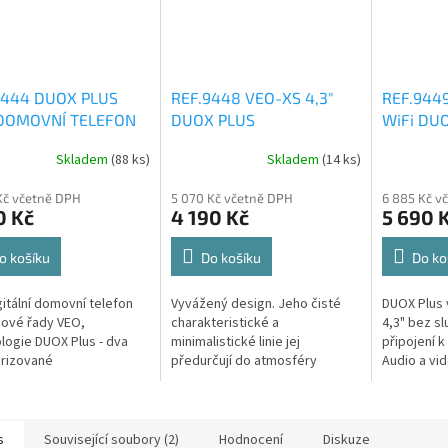
3444 DUOX PLUS
REF.9448 VEO-XS 4,3"
REF.9449
DOMOVNÍ TELEFON
DUOX PLUS
WiFi DU
VIDEOTELEFON
VIDEOTE
Skladem
(88 ks)
Skladem
(14 ks)
Kč včetně DPH
5 070 Kč včetně DPH
6 885 Kč v
0 Kč
4 190 Kč
5 690 
o košíku
Do košíku
Do ko
igitální domovní telefon
Vyvážený design. Jeho čisté
DUOX Plus 
ové řady VEO,
charakteristické a
4,3" bez s
logie DUOX Plus - dva
minimalistické linie jej
připojení k
rizované
předurčují do atmosféry
Audio a vid
. Telefon VEO je vyroben
každého moderního interiéru.
na SMART m
ce odolného plastu ABS.
Monitor VEO-XS je vyroben z
prostřednic
urovaná...
vysoce odolného plastu...
s
Související soubory (2)
Hodnocení
Diskuze