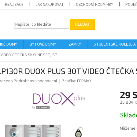
REALIZACE
JAK NAKUPOVAT
OBCHODNÍ PODMÍNKY
PODMÍ
HLEDAT
NNÉ DOMY
BYTOVÉ DOMY
ZÁMKY
STUDENTSKÉ KOLEJE A
 VIDEO ČTEČKA SKYLINE SET, S7
.P130R DUOX PLUS 30T VIDEO ČTEČKA S
né
noceno
Podrobnosti hodnocení
Značka:
FERMAX
ní
29 
u
35 804 K
Měrná
Skla
cena:
ek.
Můžeme d