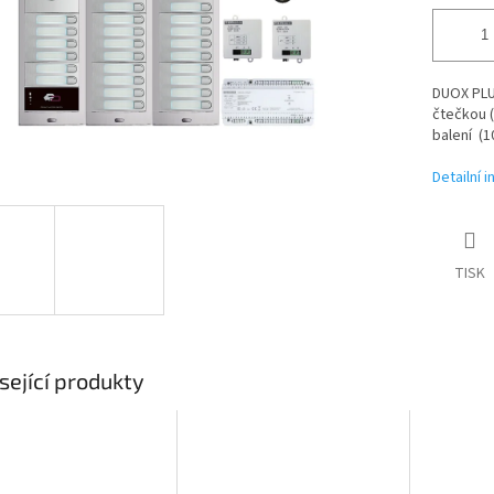
DUOX PLUS
čtečkou (
balení (1
Detailní 
TISK
sející produkty