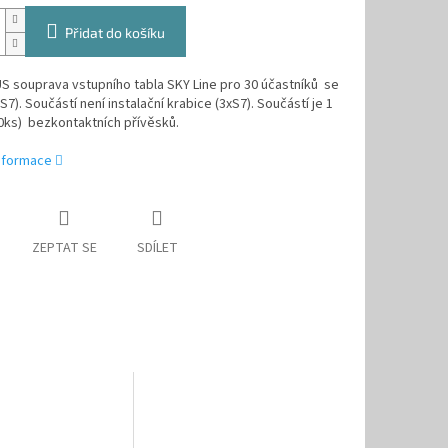
Přidat do košíku
 souprava vstupního tabla SKY Line pro 30 účastníků se
S7).
Součástí není instalační krabice (3xS7
). Součástí je 1
0ks) bezkontaktních přívěsků.
informace
ZEPTAT SE
SDÍLET