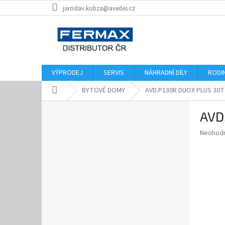
Přejít
jaroslav.kobza@avedes.cz
na
obsah
VÝPRODEJ
SERVIS
NÁHRADNÍ DÍLY
RODI
Domů
BYTOVÉ DOMY
AVD.P130R DUOX PLUS 30T
P
AVD
o
s
Průměr
Neohod
t
hodnoce
r
produkt
a
je
0,0
n
z
n
5
í
hvězdič
p
a