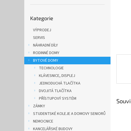
n
e
Přeskočit
l
Kategorie
kategorie
VÝPRODEJ
SERVIS
NÁHRADNÍ DÍLY
RODINNÉ DOMY
BYTOVÉ DOMY
TECHNOLOGIE
KLÁVESNICE, DISPLEJ
JEDNODUCHÁ TLAČÍTKA
DVOJITÁ TLAČÍTKA
PŘÍSTUPOVÝ SYSTÉM
Souvi
ZÁMKY
STUDENTSKÉ KOLEJE A DOMOVY SENIORŮ
NEMOCNICE
KANCELÁŘSKÉ BUDOVY