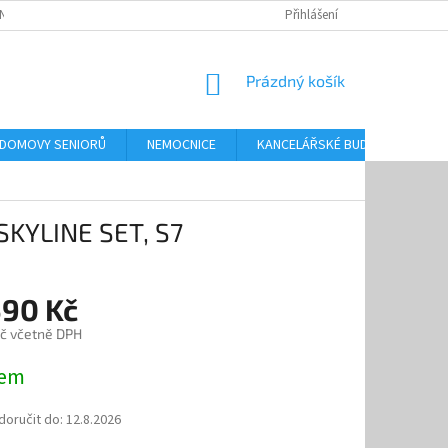
NKY OCHRANY OSOBNÍCH ÚDAJŮ
Přihlášení
NÁKUPNÍ
Prázdný košík
KOŠÍK
 DOMOVY SENIORŮ
NEMOCNICE
KANCELÁŘSKÉ BUDOVY
O
KYLINE SET, S7
590 Kč
č včetně DPH
dem
oručit do:
12.8.2026