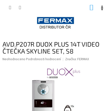
Přejít
NÁKUP
na
obsah
KOŠÍK
AVD.P207R DUOX PLUS 14T VIDEO
ČTEČKA SKYLINE SET, S8
Průměrné
Neohodnoceno
Podrobnosti hodnocení
Značka:
FERMAX
hodnocení
produktu
je
0,0
z
5
hvězdiček.