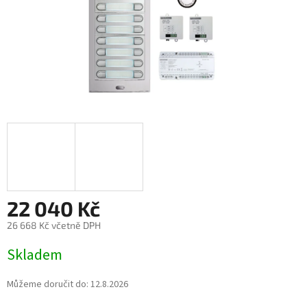
22 040 Kč
26 668 Kč včetně DPH
Měrná
Skladem
cena:
Můžeme doručit do:
12.8.2026