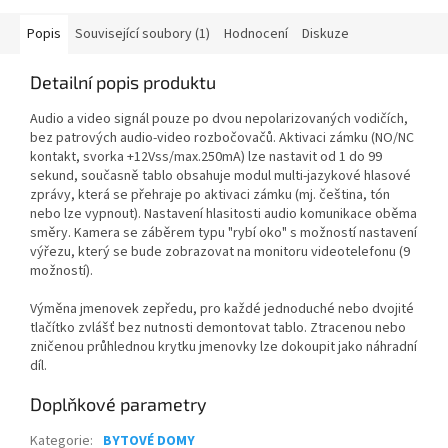
Popis
Související soubory (1)
Hodnocení
Diskuze
Detailní popis produktu
Audio a video signál pouze po dvou nepolarizovaných vodičích,
bez patrových audio-video rozbočovačů. Aktivaci zámku (NO/NC
kontakt, svorka +12Vss/max.250mA) lze nastavit od 1 do 99
sekund, současně tablo obsahuje modul multi-jazykové hlasové
zprávy, která se přehraje po aktivaci zámku (mj. čeština, tón
nebo lze vypnout). Nastavení hlasitosti audio komunikace oběma
směry. Kamera se záběrem typu "rybí oko" s možností nastavení
výřezu, který se bude zobrazovat na monitoru videotelefonu (9
možností).
Výměna jmenovek zepředu, pro každé jednoduché nebo dvojité
tlačítko zvlášť bez nutnosti demontovat tablo. Ztracenou nebo
zničenou průhlednou krytku jmenovky lze dokoupit jako náhradní
díl.
Doplňkové parametry
Kategorie
:
BYTOVÉ DOMY