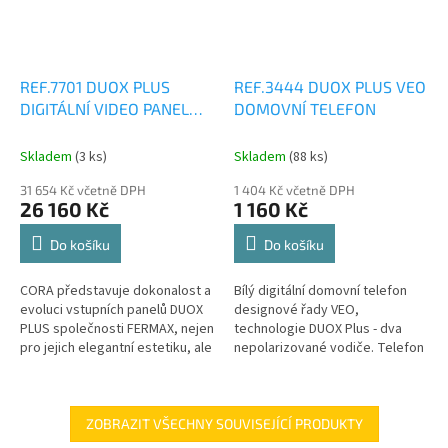
REF.7701 DUOX PLUS
REF.3444 DUOX PLUS VEO
DIGITÁLNÍ VIDEO PANEL
DOMOVNÍ TELEFON
CORA, S6
Skladem
(3 ks)
Skladem
(88 ks)
31 654 Kč včetně DPH
1 404 Kč včetně DPH
26 160 Kč
1 160 Kč
Do košíku
Do košíku
CORA představuje dokonalost a
Bílý digitální domovní telefon
evoluci vstupních panelů DUOX
designové řady VEO,
PLUS společnosti FERMAX, nejen
technologie DUOX Plus - dva
pro jejich elegantní estetiku, ale
nepolarizované vodiče. Telefon
také proto, že jsou jedním z
VEO je vyroben z vysoce
nejinteraktivnějších...
odolného plastu ABS.
Strukturovaná...
ZOBRAZIT VŠECHNY SOUVISEJÍCÍ PRODUKTY