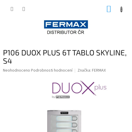
Přejít
NÁKUP
na
obsah
KOŠÍK
P106 DUOX PLUS 6T TABLO SKYLINE,
S4
Průměrné
Neohodnoceno
Podrobnosti hodnocení
Značka:
FERMAX
hodnocení
produktu
je
0,0
z
5
hvězdiček.