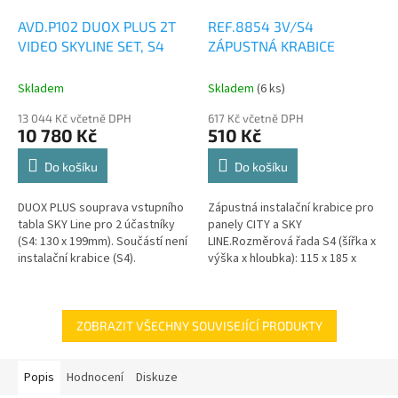
AVD.P102 DUOX PLUS 2T
REF.8854 3V/S4
VIDEO SKYLINE SET, S4
ZÁPUSTNÁ KRABICE
Skladem
Skladem
(6 ks)
13 044 Kč včetně DPH
617 Kč včetně DPH
10 780 Kč
510 Kč
Do košíku
Do košíku
DUOX PLUS souprava vstupního
Zápustná instalační krabice pro
tabla SKY Line pro 2 účastníky
panely CITY a SKY
(S4: 130 x 199mm). Součástí není
LINE.Rozměrová řada S4 (šířka x
instalační krabice (S4).
výška x hloubka): 115 x 185 x
45mm.
ZOBRAZIT VŠECHNY SOUVISEJÍCÍ PRODUKTY
Popis
Hodnocení
Diskuze