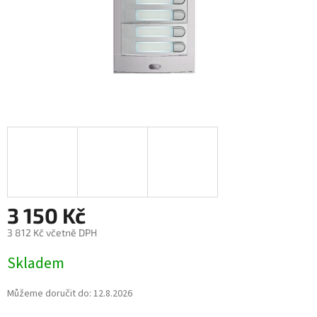
3 150 Kč
3 812 Kč včetně DPH
Měrná
Skladem
cena:
Můžeme doručit do:
12.8.2026