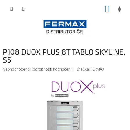
Přejít
NÁKUP
na
obsah
KOŠÍK
P108 DUOX PLUS 8T TABLO SKYLINE,
S5
Průměrné
Neohodnoceno
Podrobnosti hodnocení
Značka:
FERMAX
hodnocení
produktu
je
0,0
z
5
hvězdiček.