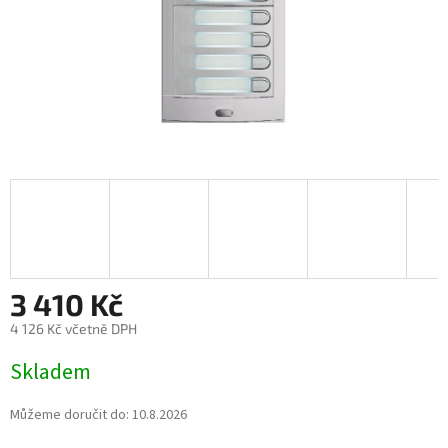
3 410 Kč
4 126 Kč včetně DPH
Měrná
Skladem
cena:
Můžeme doručit do:
10.8.2026