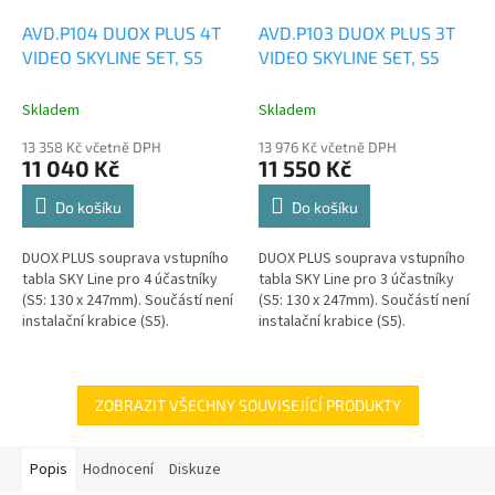
AVD.P104 DUOX PLUS 4T
AVD.P103 DUOX PLUS 3T
VIDEO SKYLINE SET, S5
VIDEO SKYLINE SET, S5
Skladem
Skladem
13 358 Kč včetně DPH
13 976 Kč včetně DPH
11 040 Kč
11 550 Kč
Do košíku
Do košíku
DUOX PLUS souprava vstupního
DUOX PLUS souprava vstupního
tabla SKY Line pro 4 účastníky
tabla SKY Line pro 3 účastníky
(S5: 130 x 247mm). Součástí není
(S5: 130 x 247mm). Součástí není
instalační krabice (S5).
instalační krabice (S5).
ZOBRAZIT VŠECHNY SOUVISEJÍCÍ PRODUKTY
Popis
Hodnocení
Diskuze