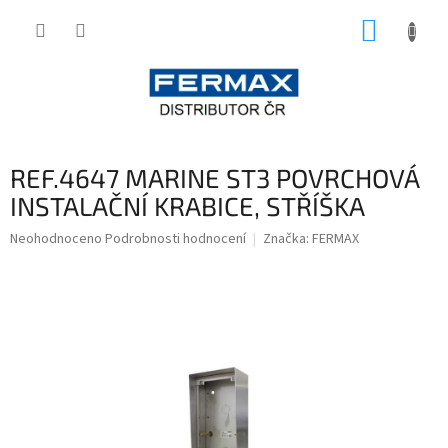
Přejít
NÁKUP
na
obsah
KOŠÍK
REF.4647 MARINE ST3 POVRCHOVÁ
INSTALAČNÍ KRABICE, STŘÍŠKA
Průměrné
Neohodnoceno
Podrobnosti hodnocení
Značka:
FERMAX
hodnocení
produktu
je
0,0
z
5
hvězdiček.