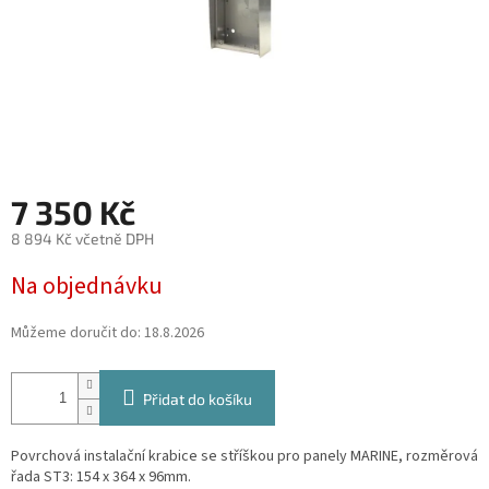
7 350 Kč
8 894 Kč včetně DPH
Měrná
Na objednávku
cena:
Můžeme doručit do:
18.8.2026
Přidat do košíku
Povrchová instalační krabice se stříškou pro panely MARINE, rozměrová
řada ST3: 154 x 364 x 96mm.