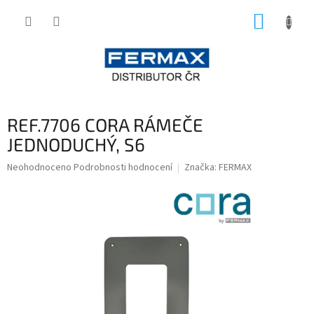
Přejít
NÁKUP
na
obsah
KOŠÍK
REF.7706 CORA RÁMEČE
JEDNODUCHÝ, S6
Průměrné
Neohodnoceno
Podrobnosti hodnocení
Značka:
FERMAX
hodnocení
produktu
je
0,0
z
5
hvězdiček.