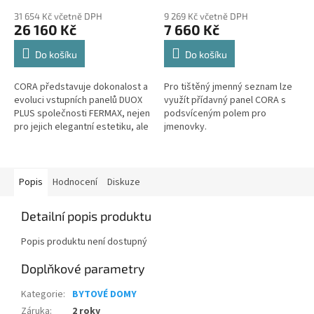
31 654 Kč včetně DPH
9 269 Kč včetně DPH
26 160 Kč
7 660 Kč
Do košíku
Do košíku
CORA představuje dokonalost a
Pro tištěný jmenný seznam lze
evoluci vstupních panelů DUOX
využít přídavný panel CORA s
PLUS společnosti FERMAX, nejen
podsvíceným polem pro
pro jejich elegantní estetiku, ale
jmenovky.
také proto, že jsou jedním z
nejinteraktivnějších...
Popis
Hodnocení
Diskuze
Detailní popis produktu
Popis produktu není dostupný
Doplňkové parametry
Kategorie
:
BYTOVÉ DOMY
Záruka
:
2 roky