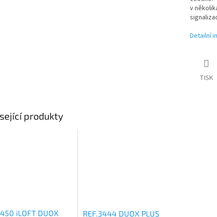
v několik
signaliz
Detailní 
TISK
sející produkty
3450 iLOFT DUOX
REF.3444 DUOX PLUS