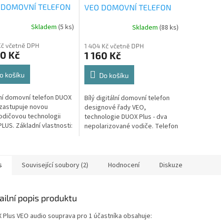
 DOMOVNÍ TELEFON
VEO DOMOVNÍ TELEFON
Skladem
(5 ks)
Skladem
(88 ks)
Kč včetně DPH
1 404 Kč včetně DPH
0 Kč
1 160 Kč
o košíku
Do košíku
lní domovní telefon DUOX
Bílý digitální domovní telefon
zastupuje novou
designové řady VEO,
dičovou technologii
technologie DUOX Plus - dva
LUS. Základní vlastnosti:
nepolarizované vodiče. Telefon
uchátka; Diskrétní
VEO je vyroben z vysoce
ikace; Jedno systémové
odolného plastu ABS.
o pro...
Strukturovaná...
s
Související soubory (2)
Hodnocení
Diskuze
ailní popis produktu
 Plus VEO audio souprava pro 1 účastníka obsahuje: