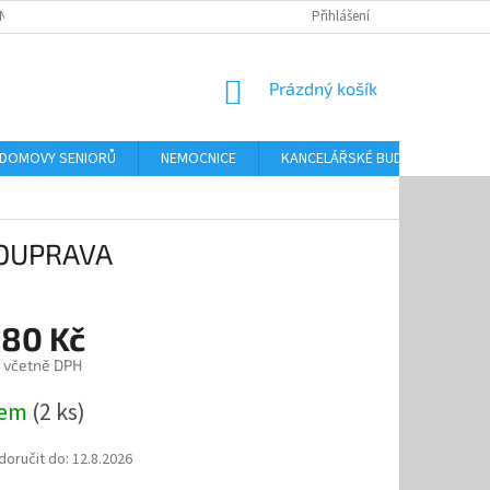
NKY OCHRANY OSOBNÍCH ÚDAJŮ
Přihlášení
NÁKUPNÍ
Prázdný košík
KOŠÍK
 DOMOVY SENIORŮ
NEMOCNICE
KANCELÁŘSKÉ BUDOVY
O
SOUPRAVA
080 Kč
č včetně DPH
dem
(2 ks)
oručit do:
12.8.2026