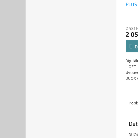
PLUS
2 481 
2 05
D
Digitá
iLOFT 
dvouvo
DUOX P
Bez sl
komun
tlačítk
Popi
Det
DUOX