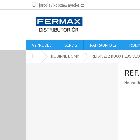
Přejít
jaroslav.kobza@avedes.cz
na
obsah
VÝPRODEJ
SERVIS
NÁHRADNÍ DÍLY
RODI
Domů
RODINNÉ DOMY
REF.49212 DUOX PLUS VEO
P
REF
o
s
Průměr
Neohod
t
hodnoce
r
produkt
a
je
0,0
n
z
n
5
í
hvězdič
p
a