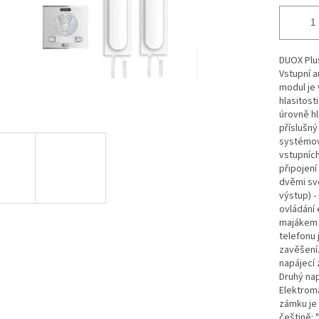
DUOX Plus
Vstupní a
modul je
hlasitost
úrovně hl
příslušný
systémov
vstupních
připojení
dvěmi svo
výstup) -
ovládání
majákem 
telefonu
zavěšení.
napájecí 
Druhý na
Elektroma
zámku je 
češtině: 