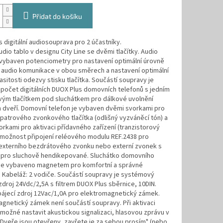
Přidat do košíku
 digitální audiosouprava pro 2 účastníky.
udio tablo v designu City Line se dvěmi tlačítky. Audio
 vybaven potenciometry pro nastavení optimální úrovně
i audio komunikace v obou směrech a nastavení optimální
asitosti odezvy stisku tlačítka. Součástí soupravy je
 počet digitálních DUOX Plus domovních telefonů s jedním
ým tlačítkem pod sluchátkem pro dálkové uvolnění
 dveří. Domovní telefon je vybaven dvěmi svorkami pro
 patrového zvonkového tlačítka (odlišný vyzváněcí tón) a
rkami pro aktivaci přídavného zařízení (tranzistorový
 možnost připojení reléového modulu REF.2438 pro
 externího bezdrátového zvonku nebo externí zvonek s
pro sluchově hendikepované. Sluchátko domovního
 je vybaveno magnetem pro komfortní a správné
 Kabeláž: 2 vodiče. Součástí soupravy je systémový
zdroj 24Vdc/2,5A s filtrem DUOX Plus sběrnice, 10DIN.
pájecí zdroj 12Vac/1,0A pro elektromagnetický zámek.
gnetický zámek není součástí soupravy. Při aktivaci
možné nastavit akustickou signalizaci, hlasovou zprávu v
"Dveře jsou otevřeny, zavřete je za sebou prosím" (nebo