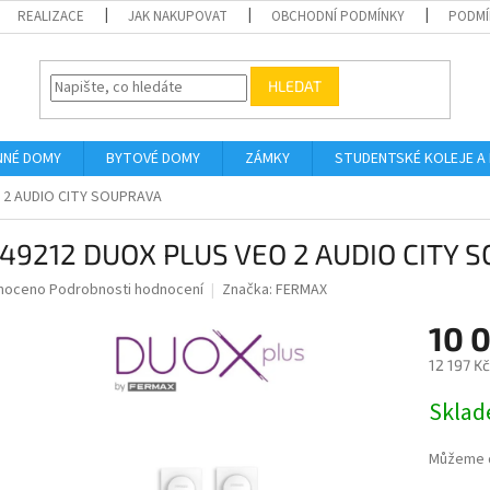
REALIZACE
JAK NAKUPOVAT
OBCHODNÍ PODMÍNKY
PODMÍ
HLEDAT
NNÉ DOMY
BYTOVÉ DOMY
ZÁMKY
STUDENTSKÉ KOLEJE A
 2 AUDIO CITY SOUPRAVA
.49212 DUOX PLUS VEO 2 AUDIO CITY 
né
noceno
Podrobnosti hodnocení
Značka:
FERMAX
ní
10 
u
12 197 K
Měrná
Skla
cena:
ek.
Můžeme d