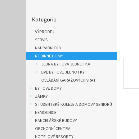
n
e
Přeskočit
l
Kategorie
kategorie
VÝPRODEJ
SERVIS
NÁHRADNÍ DÍLY
RODINNÉ DOMY
JEDNA BYTOVÁ JEDNOTKA
DVĚ BYTOVÉ JEDNOTKY
OVLÁDÁNÍ GARÁŽOVÝCH VRAT
BYTOVÉ DOMY
ZÁMKY
STUDENTSKÉ KOLEJE A DOMOVY SENIORŮ
NEMOCNICE
KANCELÁŘSKÉ BUDOVY
OBCHODNÍ CENTRA
HOTELOVÉ RESORTY