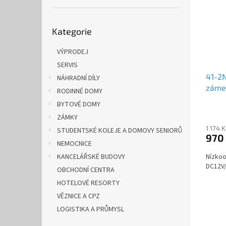
i
r
n
s
o
e
Přeskočit
p
d
l
Kategorie
kategorie
r
u
o
k
VÝPRODEJ
d
t
SERVIS
u
ů
41-2N
k
NÁHRADNÍ DÍLY
záme
t
RODINNÉ DOMY
ů
BYTOVÉ DOMY
ZÁMKY
1 174 
STUDENTSKÉ KOLEJE A DOMOVY SENIORŮ
970
NEMOCNICE
Nízko
KANCELÁŘSKÉ BUDOVY
DC12V
OBCHODNÍ CENTRA
HOTELOVÉ RESORTY
VĚZNICE A CPZ
LOGISTIKA A PRŮMYSL