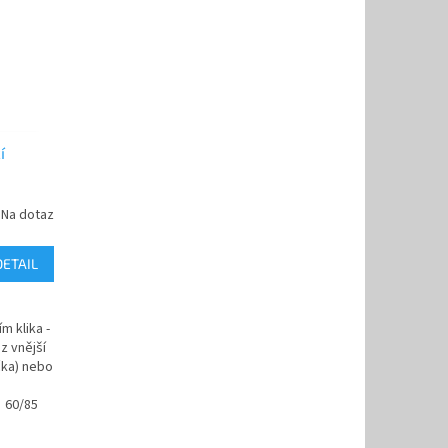
í
Na dotaz
DETAIL
 klika -
z vnější
čka) nebo
60/85