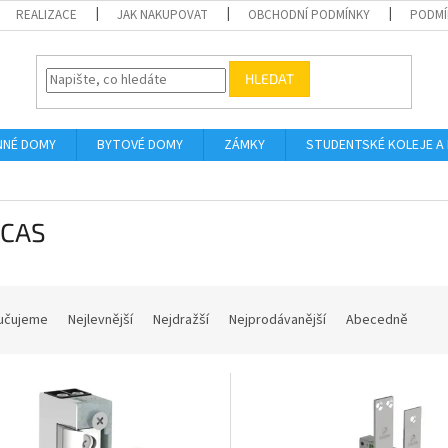
REALIZACE
JAK NAKUPOVAT
OBCHODNÍ PODMÍNKY
PODMÍ
HLEDAT
NNÉ DOMY
BYTOVÉ DOMY
ZÁMKY
STUDENTSKÉ KOLEJE A
CAS
učujeme
Nejlevnější
Nejdražší
Nejprodávanější
Abecedně