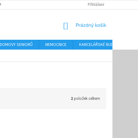
NKY OCHRANY OSOBNÍCH ÚDAJŮ
Přihlášení
NÁKUPNÍ
Prázdný košík
KOŠÍK
 DOMOVY SENIORŮ
NEMOCNICE
KANCELÁŘSKÉ BUDOVY
O
2
položek celkem