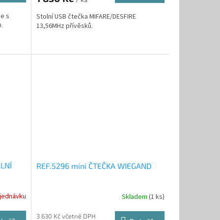
e s
Stolní USB čtečka MIFARE/DESFIRE
.
13,56MHz přívěsků.
LNÍ
REF.5296 mini ČTEČKA WIEGAND
jednávku
Skladem
(1 ks)
3 630 Kč včetně DPH