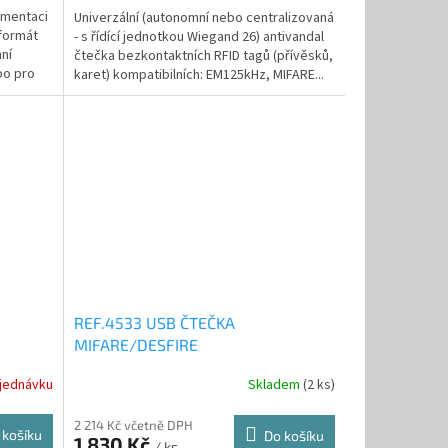
ementaci
Univerzální (autonomní nebo centralizovaná
 formát
- s řídící jednotkou Wiegand 26) antivandal
ní
čtečka bezkontaktních RFID tagů (přívěsků,
bo pro
karet) kompatibilních: EM125kHz, MIFARE...
REF.4533 USB ČTEČKA
MIFARE/DESFIRE
jednávku
Skladem
(2 ks)
2 214 Kč včetně DPH
 košíku
Do košíku
1 830 Kč
/ ks