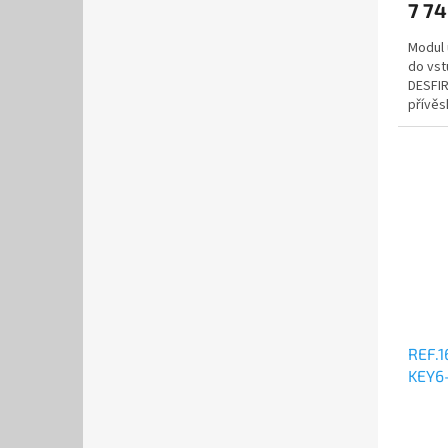
7 7
Modul 
do vst
DESFIR
přívěs
zákazn
REF.
KEY6