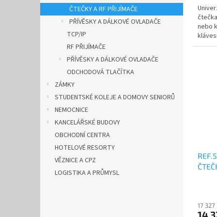
Univer
ČTEČKY A RF PŘIJÍMAČE
čtečka
PŘÍVĚSKY A DÁLKOVÉ OVLADAČE
nebo k
TCP/IP
klávesn
pracho
RF PŘIJÍMAČE
PŘÍVĚSKY A DÁLKOVÉ OVLADAČE
ODCHODOVÁ TLAČÍTKA
ZÁMKY
STUDENTSKÉ KOLEJE A DOMOVY SENIORŮ
NEMOCNICE
KANCELÁŘSKÉ BUDOVY
OBCHODNÍ CENTRA
HOTELOVÉ RESORTY
REF.
VĚZNICE A CPZ
ČTEČ
LOGISTIKA A PRŮMYSL
17 327
14 