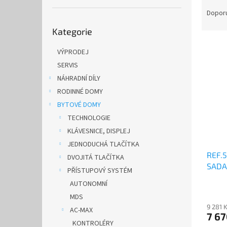
Ř
n
a
e
Dopor
Přeskočit
z
l
Kategorie
kategorie
e
V
n
VÝPRODEJ
ý
í
SERVIS
p
p
i
r
NÁHRADNÍ DÍLY
s
o
RODINNÉ DOMY
p
d
BYTOVÉ DOMY
r
u
TECHNOLOGIE
o
k
KLÁVESNICE, DISPLEJ
d
t
JEDNODUCHÁ TLAČÍTKA
u
ů
REF.5
k
DVOJITÁ TLAČÍTKA
SADA
t
PŘÍSTUPOVÝ SYSTÉM
ů
AUTONOMNÍ
MDS
9 281 
AC-MAX
7 6
KONTROLÉRY