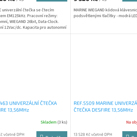
 univerzální čtečka se čtecím
MARINE WIEGAND kódová klávesnic
em EM125kHz. Pracovní režimy:
podsvětlenými tlačítky - modrá LED
mní, WIEGAND 26bit, Data-Clock.
ní 12Vac/dc. Kapacita pro autonomní
je 400 uživatelů.
7463 UNIVERZÁLNÍ ČTEČKA
REF.5509 MARINE UNIVERZÁ
IRE 13,56MHz
ČTEČKA DESFIRE 13,56MHz
Skladem
(3 ks)
Na ob
Kč včetně DPH
13 528 Kč včetně DPH