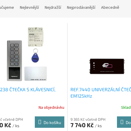
učujeme
Nejlevnější
Nejdražší
Nejprodávanější
Abecedně
238 ČTEČKA S KLÁVESNICÍ,
REF.7440 UNIVERZÁLNÍ ČTE
EM125kHz
Na objednávku
Skla
Kč včetně DPH
9 365 Kč včetně DPH
Do košíku
Do
70 Kč
7 740 Kč
/ ks
/ ks