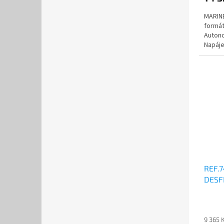
MARINE
formát
Autono
Napáje
režim 
REF.
DESF
9 365 