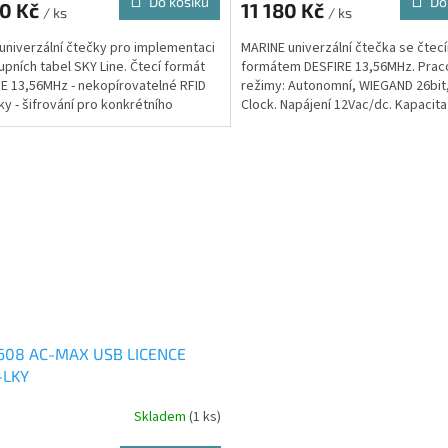
Do košíku
Do
40 Kč
11 180 Kč
/ ks
/ ks
univerzální čtečky pro implementaci
MARINE univerzální čtečka se čtec
upních tabel SKY Line. Čtecí formát
formátem DESFIRE 13,56MHz. Prac
E 13,56MHz - nekopírovatelné RFID
režimy: Autonomní, WIEGAND 26bit,
ky - šifrování pro konkrétního
Clock. Napájení 12Vac/dc. Kapacita
íka nebo...
autonomní režim je 400...
1608 AC-MAX USB LICENCE
-LKY
Skladem
(1 ks)