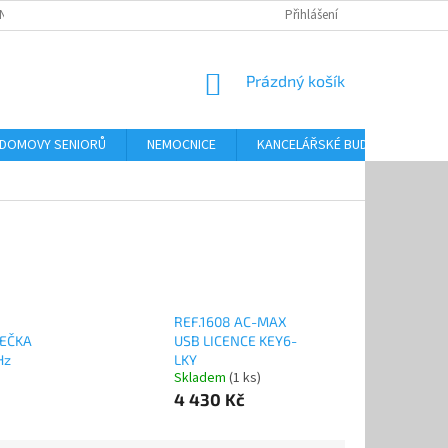
NKY OCHRANY OSOBNÍCH ÚDAJŮ
Přihlášení
NÁKUPNÍ
Prázdný košík
KOŠÍK
 DOMOVY SENIORŮ
NEMOCNICE
KANCELÁŘSKÉ BUDOVY
O
REF.1608 AC-MAX
TEČKA
USB LICENCE KEY6-
Hz
LKY
Skladem
(1 ks)
4 430 Kč