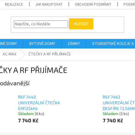
REALIZACE
JAK NAKUPOVAT
OBCHODNÍ PODMÍNKY
PODMÍ
HLEDAT
NNÉ DOMY
BYTOVÉ DOMY
ZÁMKY
STUDENTSKÉ KOLEJE A
AC-MAX
ČTEČKY A RF PŘIJÍMAČE
ČKY A RF PŘIJÍMAČE
odávanější
REF.7440
REF.7463
UNIVERZÁLNÍ ČTEČKA
UNIVERZÁLNÍ Č
EM125kHz
DESFIRE 13,56M
Skladem
(6 ks)
Skladem
(3 ks)
7 740 Kč
7 740 Kč