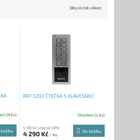
10
položek celkem
ČKA
REF.5293 ČTEČKA S KLÁVESNICÍ
dem
(6 ks)
Skladem
(1 ks)
5 191 Kč včetně DPH
 košíku
Do košíku
4 290 Kč
/ ks