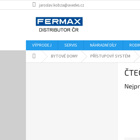
Přejít
jaroslav.kobza@avedes.cz
na
obsah
VÝPRODEJ
SERVIS
NÁHRADNÍ DÍLY
RODI
Domů
BYTOVÉ DOMY
PŘÍSTUPOVÝ SYSTÉM
P
ČTE
o
s
Nejpr
t
r
a
n
n
í
p
a