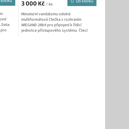
 košíku
Do košíku
3 000 Kč
/ ks
ím
Miniaturní vandalizmu odolná
ovní
multiformátová čtečka s rozhraním
 Data-
WIEGAND 26bit pro připojení k řídící
 pro
jednotce přístupového systému. Čtecí
formát: EM125kHz, HID 125kHz, 13,56MHz...