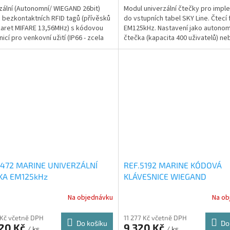
zální (Autonomní/ WIEGAND 26bit)
Modul univerzální čtečky pro impl
 bezkontaktních RFID tagů (přívěsků
do vstupních tabel SKY Line. Čtecí
aret MIFARE 13,56MHz) s kódovou
EM125kHz. Nastavení jako autonom
icí pro venkovní užití (IP66 - zcela
čtečka (kapacita 400 uživatelů) ne
těsné,...
MDS...
5472 MARINE UNIVERZÁLNÍ
REF.5192 MARINE KÓDOVÁ
KA EM125kHz
KLÁVESNICE WIEGAND
Na objednávku
Na ob
 Kč včetně DPH
11 277 Kč včetně DPH
Do košíku
Do
320 Kč
9 320 Kč
/ ks
/ ks