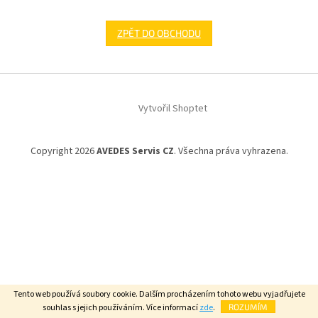
ZPĚT DO OBCHODU
Z
á
Vytvořil Shoptet
p
a
t
Copyright 2026
AVEDES Servis CZ
. Všechna práva vyhrazena.
í
Tento web používá soubory cookie. Dalším procházením tohoto webu vyjadřujete
souhlas s jejich používáním. Více informací
zde
.
ROZUMÍM