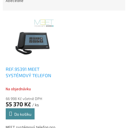
e
Abecedně
n
í
V
p
ý
r
p
o
i
d
s
u
p
k
r
t
o
ů
d
REF.95391 MEET
u
SYSTÉMOVÝ TELEFON
k
t
Na objednávku
ů
66 998 Kč včetně DPH
55 370 Kč
/ ks
Do košíku
MEET systémový telefon pro