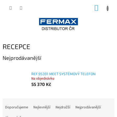
Přejít
NÁKUP
na
obsah
KOŠÍK
RECEPCE
Nejprodávanější
REF.95391 MEET SYSTÉMOVÝ TELEFON
Na objednávku
55 370 Kč
Ř
a
Doporučujeme
Nejlevnější
Nejdražší
Nejprodávanější
z