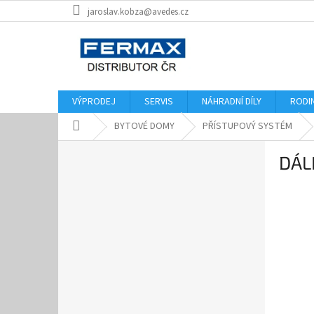
Přejít
jaroslav.kobza@avedes.cz
na
obsah
VÝPRODEJ
SERVIS
NÁHRADNÍ DÍLY
RODI
Domů
BYTOVÉ DOMY
PŘÍSTUPOVÝ SYSTÉM
P
DÁL
o
s
t
r
a
n
n
í
p
a