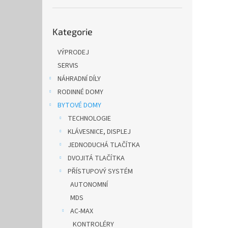
n
e
Přeskočit
l
Kategorie
kategorie
VÝPRODEJ
SERVIS
NÁHRADNÍ DÍLY
RODINNÉ DOMY
BYTOVÉ DOMY
TECHNOLOGIE
KLÁVESNICE, DISPLEJ
JEDNODUCHÁ TLAČÍTKA
DVOJITÁ TLAČÍTKA
PŘÍSTUPOVÝ SYSTÉM
AUTONOMNÍ
MDS
AC-MAX
KONTROLÉRY