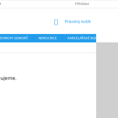
NKY OCHRANY OSOBNÍCH ÚDAJŮ
Přihlášení
NÁKUPNÍ
Prázdný košík
KOŠÍK
 DOMOVY SENIORŮ
NEMOCNICE
KANCELÁŘSKÉ BUDOVY
O
vujeme.