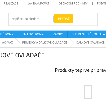
REALIZACE
JAK NAKUPOVAT
OBCHODNÍ PODMÍNKY
PODMÍ
HLEDAT
NNÉ DOMY
BYTOVÉ DOMY
ZÁMKY
STUDENTSKÉ KOLEJE A
AC-MAX
PŘÍVĚSKY A DÁLKOVÉ OVLADAČE
DÁLKOVÉ OVLADAČE
KOVÉ OVLADAČE
Produkty teprve připra